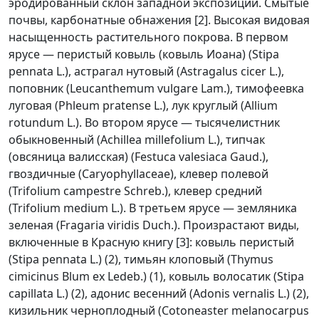
эродированный склон западной экспозиции. Смытые
почвы, карбонатные обнажения [2]. Высокая видовая
насыщенность растительного покрова. В первом
ярусе — перистый ковыль (ковыль Иоана) (Stipa
pennata L.), астрагал нутовый (Astragalus cicer L.),
поповник (Leucanthemum vulgare Lam.), тимофеевка
луговая (Phleum pratense L.), лук круглый (Allium
rotundum L.). Во втором ярусе — тысячелистник
обыкновенный (Achillea millefolium L.), типчак
(овсяница валисская) (Festuca valesiaca Gaud.),
гвоздичные (Caryophyllaceae), клевер полевой
(Trifolium campestre Schreb.), клевер средний
(Trifolium medium L.). В третьем ярусе — земляника
зеленая (Fragaria viridis Duch.). Произрастают виды,
включенные в Красную книгу [3]: ковыль перистый
(Stipa pennata L.) (2), тимьян клоповый (Thymus
cimicinus Blum ex Ledeb.) (1), ковыль волосатик (Stipa
capillata L.) (2), адонис весенний (Adonis vernalis L.) (2),
кизильник черноплодный (Cotoneaster melanocarpus