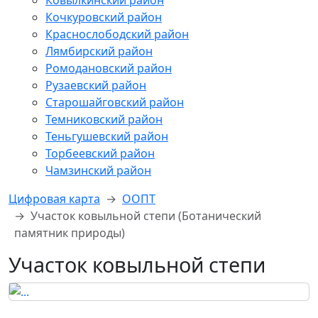
Ковылкинский район
Кочкуровский район
Краснослободский район
Лямбирский район
Ромодановский район
Рузаевский район
Старошайговский район
Темниковский район
Теньгушевский район
Торбеевский район
Чамзинский район
Цифровая карта
ООПТ
Участок ковыльной степи (Ботанический
памятник природы)
Участок ковыльной степи