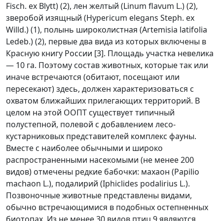
Fisch. ex Blytt) (2), лен желтый (Linum flavum L.) (2),
зверобой изящный (Hypericum elegans Steph. ex
Willd.) (1), полынь широколистная (Artemisia latifolia
Ledeb.) (2), первые два вида из которых включены в
Красную книгу Рос­сии [3]. Площадь участка невелика
— 10 га. Поэтому состав животных, которые так или
иначе встречаются (обитают, посещают или
пересекают) здесь, должен характеризоваться с
охватом ближайших прилегающих территорий. В
целом на этой ООПТ существует типичный
полустепной, полевой с добавлением лесо-
кустарниковых представителей комплекс фауны.
Вместе с наиболее обычными и широко
распространенными насекомыми (не менее 200
видов) отмечены редкие бабочки: махаон (Papilio
machaon L.), подалирий (Iphiclides podalirius L.).
Позвоночные животные представлены видами,
обычно встречающимися в подобных остепненных
биотопах. Из не менее 30 видов птиц 9 являются