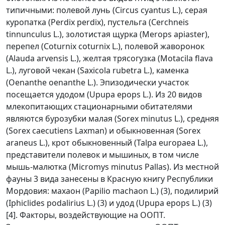
типичными: полевой лунь (Circus cyantus L.), серая
куропатка (Perdix perdix), пустельга (Cerchneis
tinnunculus L.), золотистая щурка (Merops apiaster),
перепел (Coturnix coturnix L.), полевой жаворонок
(Alauda arvensis L.), желтая трясогузка (Motacila flava
L.), луговой чекан (Saxicola rubetra L.), каменка
(Oenanthe oenanthe L.). Эпизодически участок
посещается удодом (Upupa epops L.). Из 20 видов
млекопитающих стационарными обитателями
являются бурозубки малая (Sorex minutus L.), средняя
(Sorex caecutiens Laxman) и обыкновенная (Sorex
araneus L.), крот обыкновенный (Talpa europaea L.),
представители полевок и мышиных, в том числе
мышь-малютка (Micromys minutus Pallas). Из местной
фауны 3 вида занесены в Красную книгу Республики
Мордовия: махаон (Papilio machaon L.) (3), подилирий
(Iphiclides podalirius L.) (3) и удод (Upupa epops L.) (3)
[4]. Факторы, воздействующие на ООПТ.