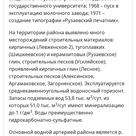
государственного университета; 1968 – пуск в
эксплуатацию молочного завода; 1971 –
создание типографии «Рузаевский печатник».
На территории района выявлено много
месторождений строительных материалов:
кирпичных (Левженское-2), тугоплавких
(Шишкеевское) и керамзитовых (Рузаевское)
глин, строительных песков (Ускляйское);
проявлений кирпичных глин (Лесное),
строительных песков (Алексинское,
Аргамаковское, Загорненское). Эксплуатируется
среднекаменноугольный водоносный горизонт.
3
Запасы подземных вод 53,8 тыс. м
/сут, из
3
которых 51,0 тыс. м
/сут имеют минерализацию
3
до 1 г/дм
. Воды преимущественно
гидрокарбонатно-сульфатные.
Основной водной артерией района является р.