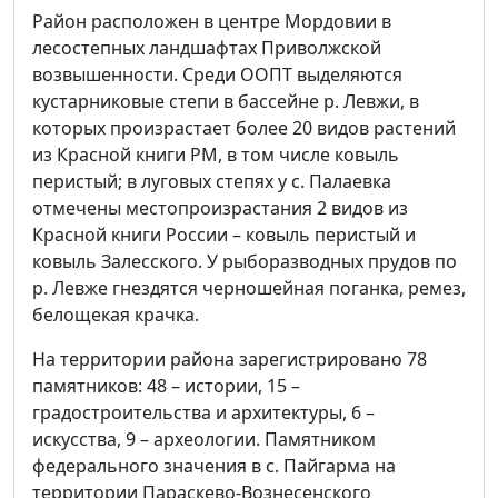
Район расположен в центре Мордовии в
лесостепных ландшафтах Приволжской
возвышенности. Среди ООПТ выделяются
кустарниковые степи в бассейне р. Левжи, в
которых произрастает более 20 видов растений
из Красной книги РМ, в том числе ковыль
перистый; в луговых степях у с. Палаевка
отмечены местопроизрастания 2 видов из
Красной книги России – ковыль перистый и
ковыль Залесского. У рыборазводных прудов по
р. Левже гнездятся черношейная поганка, ремез,
белощекая крачка.
На территории района зарегистрировано 78
памятников: 48 – истории, 15 –
градостроительства и архитектуры, 6 –
искусства, 9 – археологии. Памятником
федерального значения в с. Пайгарма на
территории Параскево-Вознесенского