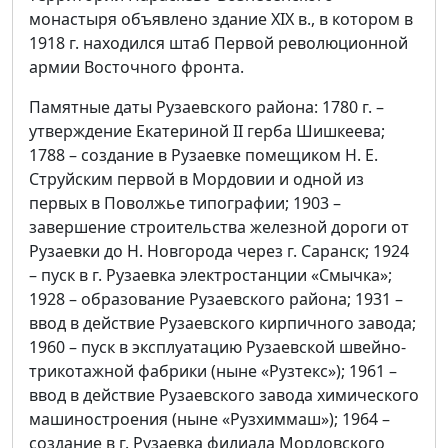
монастыря объявлено здание XIX в., в котором в
1918 г. находился штаб Первой революционной
армии Восточного фронта.
Памятные даты Рузаевского района: 1780 г. –
утверждение Екатериной II герба Шишкеева;
1788 – создание в Рузаевке помещиком Н. Е.
Струйским первой в Мордовии и одной из
первых в Поволжье типографии; 1903 –
завершение строительства железной дороги от
Рузаевки до Н. Новгорода через г. Саранск; 1924
– пуск в г. Рузаевка электростанции «Смычка»;
1928 – образование Рузаевского района; 1931 –
ввод в действие Рузаевского кирпичного завода;
1960 – пуск в эксплуатацию Рузаевской швейно-
трикотажной фабрики (ныне «Рузтекс»); 1961 –
ввод в действие Рузаевского завода химического
машиностроения (ныне «Рузхиммаш»); 1964 –
создание в г. Рузаевка филиала Мордовского