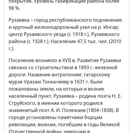
покрытие. Уровень газификации района более
98 %.
Рузаевка – город республиканского подчинения
и крупный железнодорожный узел на р. Инсар;
центр Рузаевского уезда (с 1918 г.), Рузаевского
района (с 1928 г.). На­селение 47,5 тыс. чел. (2010
г.).
Поселение возникло в XVII в. Развитие Рузаевки
связано со строительством в 1893 г. железной
дороги. Название-антропоним: татарскому
мурзе Уразаю Тонкачееву в 1631 г. были
пожалованы земли, на которых и возник
населенный пункт. Рузаевка – родина поэта Н. Е.
Струйского, в имении которого родился
знаменитый поэт А. И. Полежаев (1804–1838). В
городе установлены памятники борцам
революции, воинам, погибшим в годы Великой
Отечественной войны, умершим в