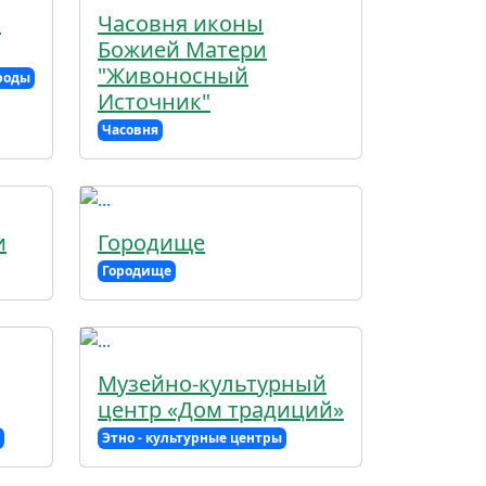
й
Часовня иконы
Божией Матери
"Живоносный
роды
Источник"
Часовня
и
Городище
Городище
Музейно-культурный
центр «Дом традиций»
Этно - культурные центры