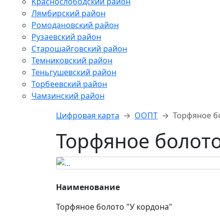
Краснослободский район
Лямбирский район
Ромодановский район
Рузаевский район
Старошайговский район
Темниковский район
Теньгушевский район
Торбеевский район
Чамзинский район
Цифровая карта
ООПТ
Торфяное б
Торфяное болото
Наименование
Торфяное болото "У кордона"