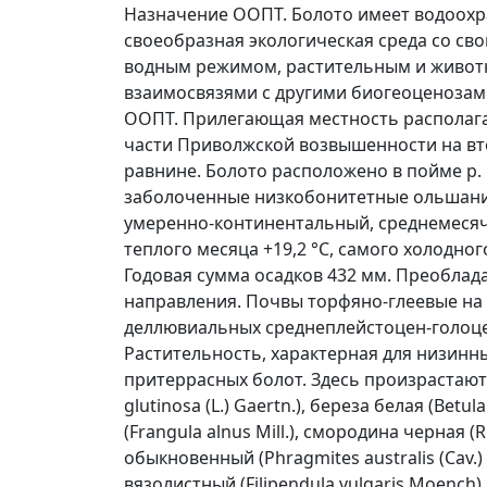
Назначение ООПТ. Болото имеет водоохр
своеобразная экологическая среда со св
водным режимом, растительным и живо
взаимосвязями с другими биогеоценозам
ООПТ. Прилегающая местность располага
части Приволжской возвышенности на в
равнине. Болото расположено в пойме р.
заболоченные низкобонитетные ольшаник
умеренно-континентальный, среднемесяч
теплого месяца +19,2 °С, самого хо­лодног
Годовая сумма осадков 432 мм. Преоблад
направления. Почвы торфяно-глеевые на
деллювиальных среднеплейстоцен-голоце
Растительность, характерная для низинн
притеррасных болот. Здесь произрастают:
glutinosa (L.) Gaertn.), береза белая (Betul
(Frangula alnus Mill.), смородина черная (R
обыкновенный (Phragmites australis (Cav.) T
вязолистный (Filipendula vulgaris Moench