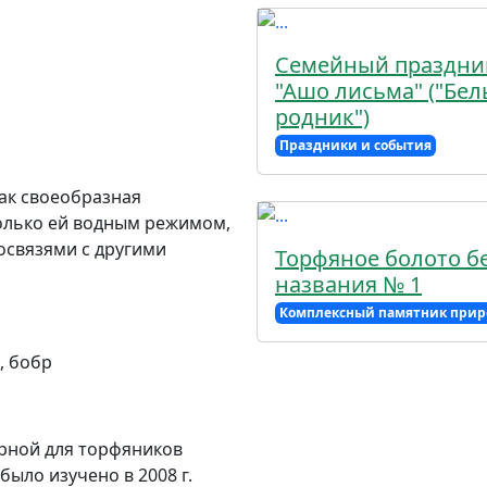
Семейный праздни
"Ашо лисьма" ("Бе
родник")
Праздники и события
ак своеобразная
только ей водным режимом,
связями с другими
Торфяное болото б
названия № 1
Комплексный памятник при
, бобр
ерной для торфяников
ыло изучено в 2008 г.