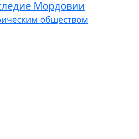
аследие Мордовии
афическим обществом