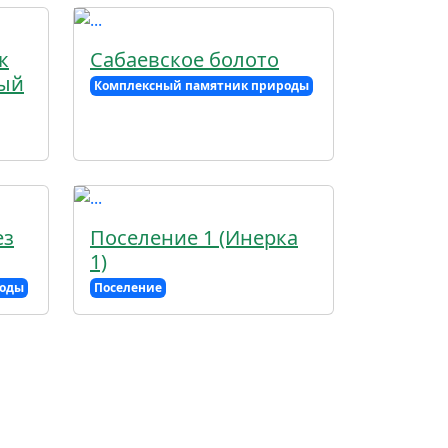
к
Сабаевское болото
лый
Комплексный памятник природы
ез
Поселение 1 (Инерка
1)
роды
Поселение