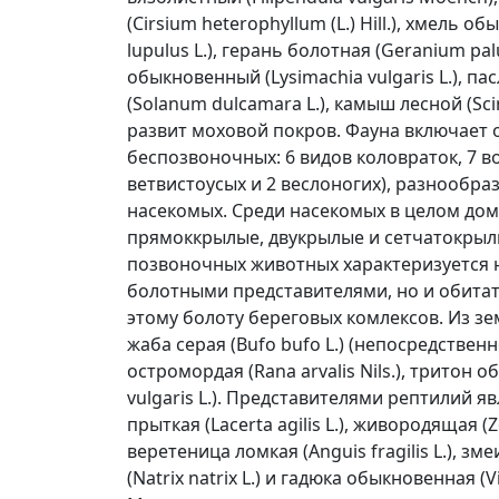
(Cirsium heterophyllum (L.) Hill.), хмель 
lupulus L.), герань болотная (Geranium pal
обыкновенный (Lysimachia vulgaris L.), па
(Solanum dulcamara L.), камыш лесной (Scir
развит моховой покров. Фауна включает 
беспозвоночных: 6 видов коловраток, 7 в
ветвистоусых и 2 веслоногих), разнообр
насекомых. Среди насекомых в целом до
прямоккрылые, двукрылые и сетчатокрыл
позвоночных животных характеризуется 
болотными представителями, но и обита
этому болоту береговых комлексов. Из з
жаба серая (Bufo bufo L.) (непосредственн
остромордая (Rana arvalis Nils.), тритон о
vulgaris L.). Представителями рептилий 
прыткая (Lacerta agilis L.), живородящая (Z
веретеница ломкая (Anguis fragilis L.), 
(Natrix natrix L.) и гадюка обыкновенная (Vi