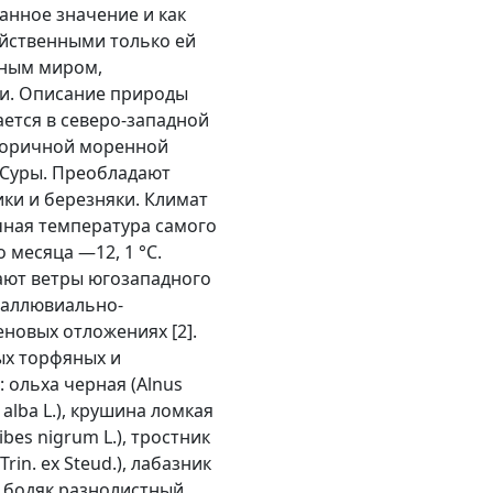
анное значение и как
ойственными только ей
тным миром,
и. Описание природы
ется в северо-западной
торичной моренной
 Суры. Преобладают
и и березняки. Климат
ная температура самого
о месяца —12, 1 °С.
ают ветры юго­западного
 аллювиально-
новых отложениях [2].
ых торфяных и
 ольха черная (Alnus
a alba L.), крушина ломкая
ibes nigrum L.), тростник
rin. ex Steud.), лабазник
), бодяк разнолистный