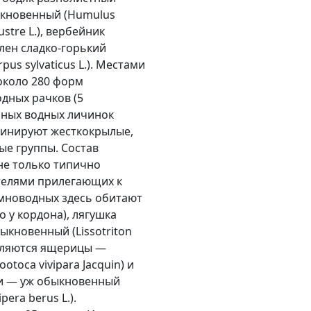
обыкновенный (Humulus
ustre L.), вербейник
слен сладко-горький
pus sylvaticus L.). Местами
около 280 форм
одных рачков (5
азных водных личинок
минируют жесткокрылые,
ые группы. Состав
не только типично
телями прилегающих к
емноводных здесь обитают
о у кордона), лягушка
быкновенный (Lissotriton
являются ящерицы —
ootoca vivipara Jacquin) и
змеи — уж обыкновенный
pera berus L.).