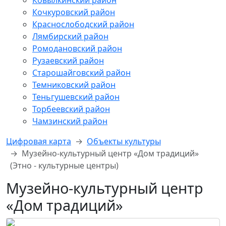
Ковылкинский район
Кочкуровский район
Краснослободский район
Лямбирский район
Ромодановский район
Рузаевский район
Старошайговский район
Темниковский район
Теньгушевский район
Торбеевский район
Чамзинский район
Цифровая карта
Объекты культуры
Музейно-культурный центр «Дом традиций»
(Этно - культурные центры)
Музейно-культурный центр
«Дом традиций»