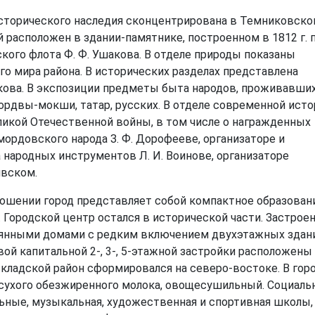
исторического наследия сконцентрирована в Темниковск
 расположен в здании-памятнике, построенном в 1812 г. 
кого флота Ф. Ф. Ушакова. В отделе природы показаны
о мира района. В исторических разделах представлена
икова. В экспозиции предметы быта народов, проживавших
ордвы-мокши, татар, русских. В отделе современной исто
икой Отечественной войны, в том числе о награжденных
мордовского народа З. Ф. Дорофееве, организаторе и
народных инструментов Л. И. Воинове, организаторе
явском.
ошении город представляет собой компактное образовани
Городской центр остался в исторической части. Застроен
янными домами с редким включением двухэтажных здан
ой капитальной 2-, 3-, 5-этажной застройки расположены
кладской район сфор­мировался на северо-востоке. В гор
 сухого обезжиренного молока, овощесушильный. Социал
ные, музыкальная, художественная и спортивная школы,