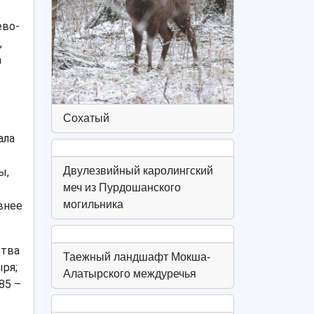
ево-
,
а
Сохатый
ала
Двулезвийный каролингский
ы,
меч из Пурдошанского
могильника
внее
ства
Таежный ландшафт Мокша-
ря;
Алатырского междуречья
85 –