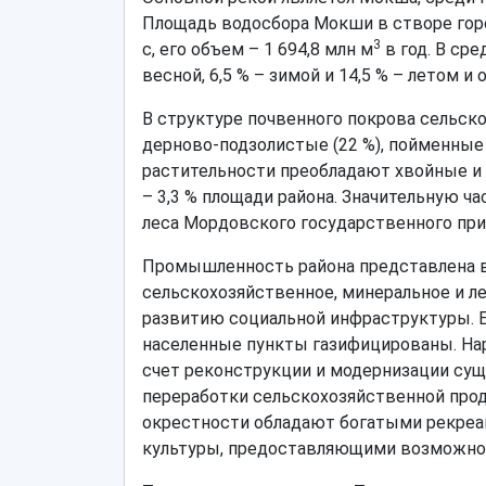
Площадь водосбора Мокши в створе горо
3
с, его объем – 1 694,8 млн м
в год. В сре
весной, 6,5 % – зимой и 14,5 % – летом и 
В структуре почвенного покрова сельск
дерново-подзолистые (22 %), пойменные 
растительности преобладают хвойные и 
– 3,3 % площади района. Значительную ча
леса Мордовского государственного прир
Промышленность района представлена 
сельскохозяйственное, минеральное и ле
развитию социальной инфраструктуры. 
населенные пункты газифицированы. На
счет реконструкции и модернизации су
переработки сельскохозяйственной прод
окрестности обладают богатыми рекреа
культуры, предоставляющими возможнос