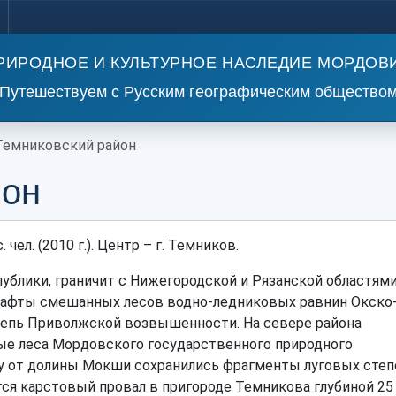
РИРОДНОЕ И КУЛЬТУРНОЕ НАСЛЕДИЕ МОРДОВ
Путешествуем с Русским географическим общество
Темниковский район
йон
. чел. (2010 г.). Центр – г. Темников.
ублики, граничит с Нижегородской и Рязанской областями
шафты смешанных лесов водно-ледниковых равнин Окско
тепь Приволжской возвышенности. На севере района
е леса Мордовского государственного природного
гу от долины Мокши сохранились фрагменты луговых степ
я карстовый провал в пригороде Темникова глубиной 25 