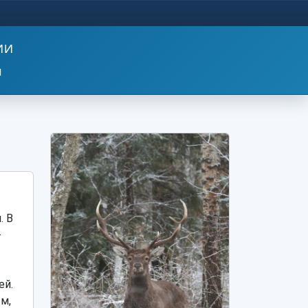
ИИ
м
. В
-
ей.
м,