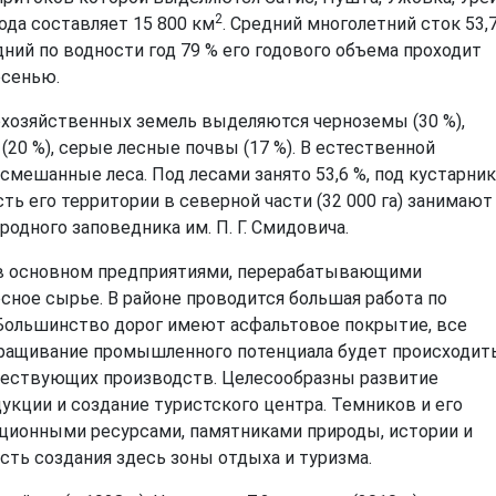
2
да составляет 15 800 км
. Средний многолетний сток 53,
дний по водности год 79 % его годового объема проходит
осенью.
охозяйственных земель выделяются черноземы (30 %),
(20 %), серые лесные почвы (17 %). В естественной
смешанные леса. Под лесами занято 53,6 %, под кустарни
сть его территории в северной части (32 000 га) занимают
одного заповедника им. П. Г. Смидовича.
в основном предприятиями, перерабатывающими
сное сырье. В районе проводится большая работа по
Большинство дорог имеют асфальтовое покрытие, все
ращивание промышленного потенциала будет происходить
ществующих производств. Целесообразны развитие
укции и создание туристского центра. Темников и его
ционными ресурсами, памятниками природы, истории и
ть создания здесь зоны отдыха и туризма.