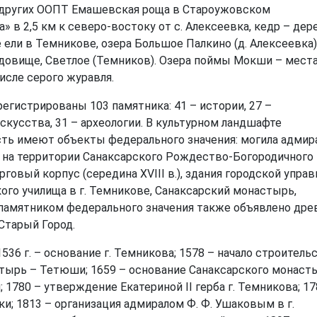
и других ООПТ Емашевская роща в Староужовском
» в 2,5 км к северо-востоку от с. Алексеевка, кедр – дер
 ели в Темникове, озера Большое Палкино (д. Алексеевка)
ндовище, Светлое (Темников). Озера поймы Мокши – мест
исле серого журавля.
егистрированы 103 памятника: 41 – истории, 27 –
скусства, 31 – археологии. В культурном ландшафте
ть имеют объекты федерального значения: могила адмир
рь на территории Санаксарского Рождество-Богородичного
рговый корпус (середина XVIII в.), здания городской управ
кого училища в г. Темникове, Санаксарский монастырь,
й; памятником федерального значения также объявлено дре
 Старый Город.
36 г. – основание г. Темникова; 1578 – начало строитель
атырь – Тетюши; 1659 – основание Санаксарского монасты
1780 – утверждение Екатериной II герба г. Темникова; 17
; 1813 – организация адмиралом Ф. Ф. Ушаковым в г.