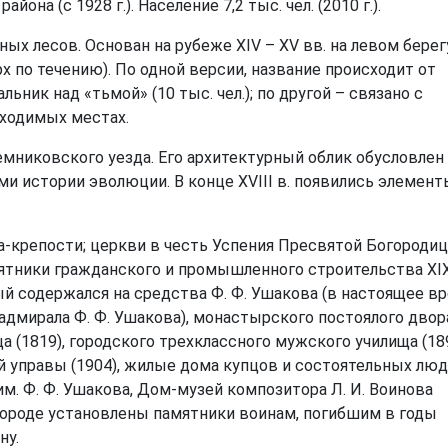
она (с 1928 г.). Население 7,2 тыс. чел. (2010 г.).
х лесов. Основан на рубеже XIV – XV вв. на левом берег
ерх по течению). По одной версии, название происходит от
ьник над «тьмой» (10 тыс. чел.); по другой – связано с
оходимых местах.
Темниковского уезда. Его архитектурный облик обусловлен
и истории эволюции. В конце XVIII в. появились элемент
да-крепости; церкви в честь Успения Пресвятой Богороди
мятники гражданского и промышленного строительства XIX 
ый содержался на средства Ф. Ф. Ушакова (в настоящее в
адмирала Ф. Ф. Ушакова), монастырского постоялого двор
ща (1819), городского трехклассного мужского училища (189
ой управы (1904), жилые дома купцов и состоятельных люд
м. Ф. Ф. Ушакова, Дом-музей композитора Л. И. Воинова
 городе установлены памятники воинам, погибшим в годы
ну.