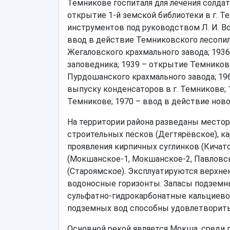
Темникове госпиталя для лечения солдат
открытие 1-й земской библиотеки в г. Т
инструментов под руководством Л. И. Во
ввод в действие Темниковского лесопил
Жегаловского крахмального завода; 193
заповедника; 1939 – открытие Темниковс
Пурдошанского крахмального завода; 19
выпуску конденсаторов в г. Темникове; 
Темникове; 1970 – ввод в действие ново
На территории района разведаны местор
строительных песков (Дегтярёвское), к
проявления кирпичных суглинков (Кичат
(Мокшанское-1, Мокшанское-2, Павловск
(Староямское). Эксплуатируются верхн
водоносные горизонты. Запасы подземны
сульфатно-гидрокарбонатные кальциево
подземных вод способны удовлетворить
Основной рекой является Мокша, среди 