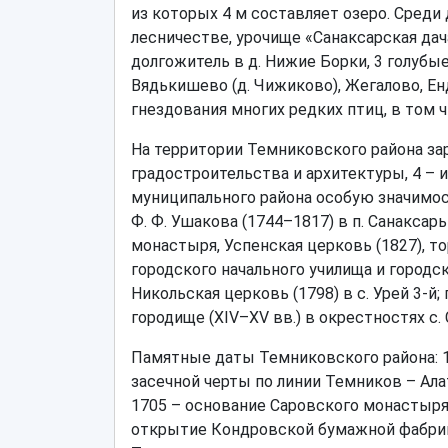
из которых 4 м составляет озеро. Сред
лесничестве, урочище «Санаксарская дача
долгожитель в д. Нижие Борки, 3 голубые
Вядькишево (д. Чижиково), Жегалово, Е
гнездования многих редких птиц, в том ч
На территории Темниковского района зар
градостроительства и архитектуры, 4 – и
муниципального района особую значимос
Ф. Ф. Ушакова (1744–1817) в п. Санакса
монастыря, Успенская церковь (1827), то
городского начального училища и городс
Никольская церковь (1798) в с. Урей 3-
городище (XIV–XV вв.) в окрестностях с.
Памятные даты Темниковского района: 15
засечной черты по линии Темников – Ал
1705 – основание Саровского монастыря; 
открытие Кондровской бумажной фабрики