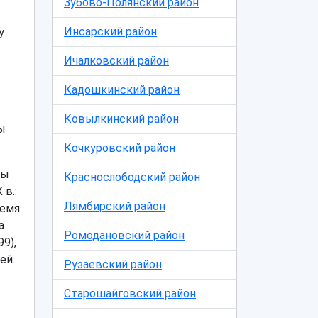
Зубово-Полянский район
Инсарский район
у
Ичалковский район
Кадошкинский район
Ковылкинский район
ы
Кочкуровский район
цы
Краснослободский район
в.:
Лямбирский район
ремя
а
Ромодановский район
9),
ей.
Рузаевский район
Старошайговский район