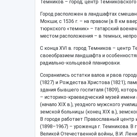
Темников – город; центр Темниковского рай
Город расположен в ландшафтах смешанны
Мокши; с 1536 г. – на правом (в 8 км вв
тюркского «темник» – татарский военачал
местом расположения – в темных, непр
С конца XVI в. город Темников – центр 
своеобразием ландшафта и особенностям
радиально-кольцевой планировки.
Сохранились остатки валов и рвов горо
(1827) и Рождества Христова (1821); па
здания бывшего госпиталя (1809), котор
– историко-краеведческий музей имени 
(начало XIX в.), уездного мужского учили
земской больницы (конец XIX в.), земск
В городе работает Православный центр и
(1898–1967) – уроженца г. Темникова. В
Великой Отечественной войны, В.И. Лени