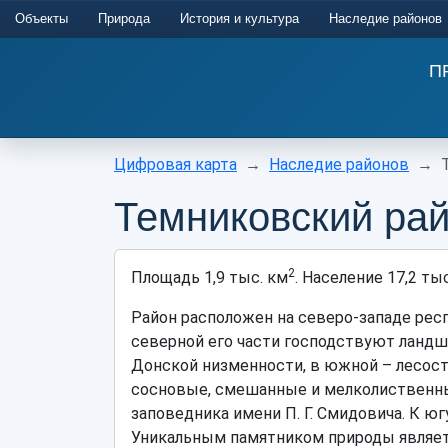
Объекты
Природа
История и культура
Наследие районов
П
Цифровая карта
Наследие районов
Темниковский ра
2
Площадь 1,9 тыс. км
. Население 17,2 тыс
Район расположен на северо-западе респ
северной его части господствуют ланд
Донской низменности, в южной – лесос
сосновые, смешанные и мелколиственны
заповедника имени П. Г. Смидовича. К ю
Уникальным памятником природы являетс