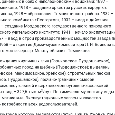
, раненных в боях с наполеоновскими войсками; 1897 –
емникове; 1918 – создание оркестра русских народных
инова; 1928 – образование Темниковского района; 1932 –
ьного комбината «Лесгортоп»; 1932 – ввод в действие
6 – создание Мордовского государственного природного
кого учительского института; 1941 – начало эксплуатаци
67 – ввод в строй производственных мощностей завода п
1968 – открытие Дома-музея композитора Л. И. Воинова в 
го моста через р. Мокшу вблизи г. Темникова.
ождения кирпичных глин (Горьковское, Пурдошанское),
арбонатных пород на щебень (Пурдошанское); выделены
овское, Максимовское, Урейское), строительных песков
ое, Пурдошанское), песчано-гравийных смесей
екаменноугольный и верхнекаменноугольно-ассельский
3
х вод – 327,6 тыс. м
/сут. По химическому составу воды
-магниевые. Эксплуатационные запасы и качество
 потребности всех водопользователей.
притоков которой выделяются Сатис, Пушта, Ужовка, Урей