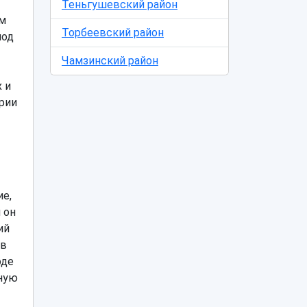
Теньгушевский район
ом
Торбеевский район
под
Чамзинский район
 и
рии
е,
 он
ий
 в
оде
ьную