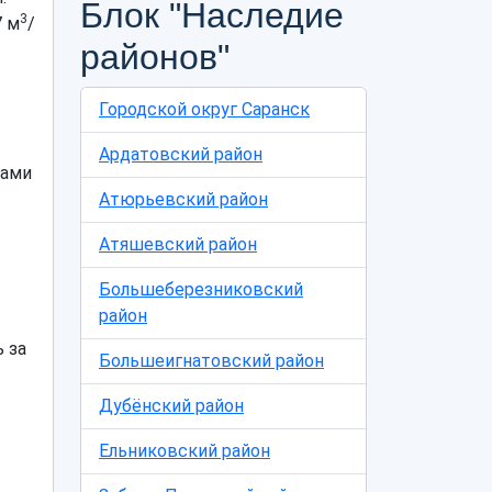
Блок "Наследие
3
7 м
/
районов"
Городской округ Саранск
Ардатовский район
ками
Атюрьевский район
Атяшевский район
Большеберезниковский
район
 за
Большеигнатовский район
Дубёнский район
Ельниковский район