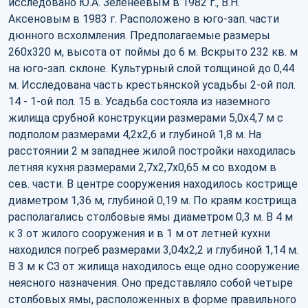
исследовано Ю.А. Зеленеевым в 1982 г., В.Н.
Аксеновым в 1983 г. Расположено в юго-зап. части
дюнного всхолмления. Предполагаемые размеры
260х320 м, высота от поймы до 6 м. Вскрыто 232 кв. м
на юго-зап. склоне. Культурный слой толщиной до 0,44
м. Исследована часть крестьянской усадьбы 2-ой пол.
14 - 1-ой пол. 15 в. Усадьба состояла из наземного
жилища срубной конструкции размерами 5,0х4,7 м с
подполом размерами 4,2х2,6 и глубиной 1,8 м. На
расстоянии 2 м западнее жилой постройки находилась
летняя кухня размерами 2,7х2,7х0,65 м со входом в
сев. части. В центре сооружения находилось кострище
диаметром 1,36 м, глубиной 0,19 м. По краям кострища
располагались столбовые ямы диаметром 0,3 м. В 4 м
к 3 от жилого сооружения и в 1 м от летней кухни
находился погреб размерами 3,04х2,2 и глубиной 1,14 м.
В 3 м к СЗ от жилища находилось еще одно сооружение
неясного назначения. Оно представляло собой четыре
столбовых ямы, расположенных в форме правильного