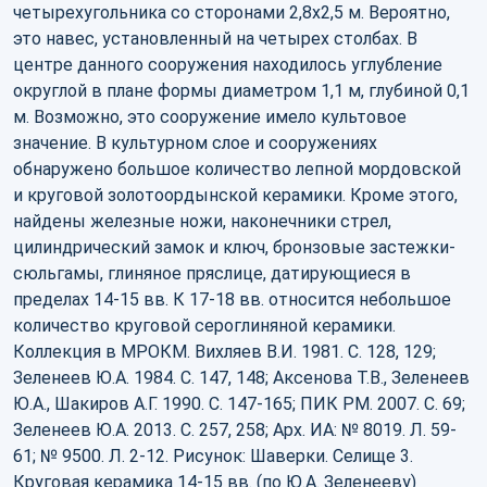
четырехугольника со сторонами 2,8х2,5 м. Вероятно,
это навес, установленный на четырех столбах. В
центре данного сооружения находилось углубление
округлой в плане формы диаметром 1,1 м, глубиной 0,1
м. Возможно, это сооружение имело культовое
значение. В культурном слое и сооружениях
обнаружено большое количество лепной мордовской
и круговой золотоордынской керамики. Кроме этого,
найдены железные ножи, наконечники стрел,
цилиндрический замок и ключ, бронзовые застежки-
сюльгамы, глиняное пряслице, датирующиеся в
пределах 14-15 вв. К 17-18 вв. относится небольшое
количество круговой сероглиняной керамики.
Коллекция в МРОКМ. Вихляев В.И. 1981. С. 128, 129;
Зеленеев Ю.А. 1984. С. 147, 148; Аксенова Т.В., Зеленеев
Ю.А., Шакиров А.Г. 1990. С. 147-165; ПИК РМ. 2007. С. 69;
Зеленеев Ю.А. 2013. C. 257, 258; Арх. ИА: № 8019. Л. 59-
61; № 9500. Л. 2-12. Рисунок: Шаверки. Селище 3.
Круговая керамика 14-15 вв. (по Ю.А. Зеленееву)