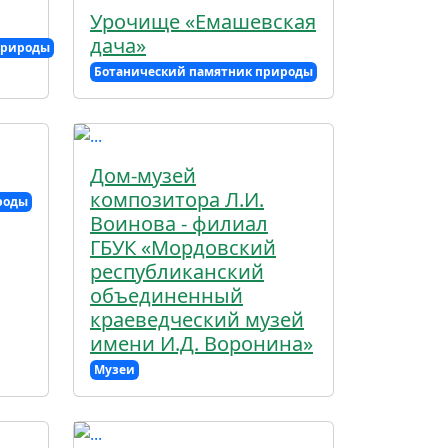
Урочище «Емашевская
дача»
природы
Ботанический памятник природы
Дом-музей
композитора Л.И.
роды
Воинова - филиал
ГБУК «Мордовский
республиканский
объединенный
краеведческий музей
имени И.Д. Воронина»
Музеи