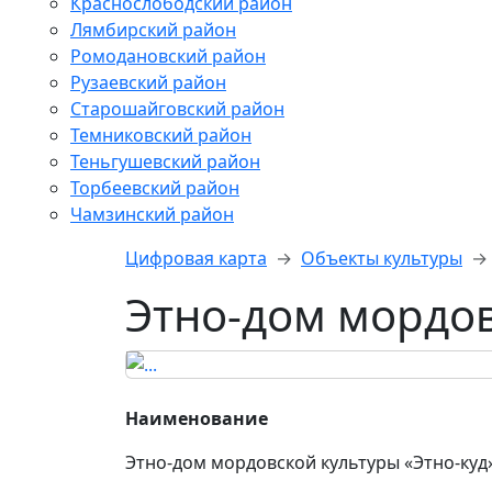
Краснослободский район
Лямбирский район
Ромодановский район
Рузаевский район
Старошайговский район
Темниковский район
Теньгушевский район
Торбеевский район
Чамзинский район
Цифровая карта
Объекты культуры
Этно-дом мордов
Наименование
Этно-дом мордовской культуры «Этно-куд