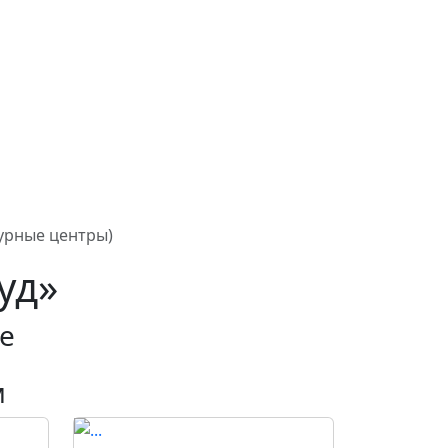
турные центры)
уд»
е
м