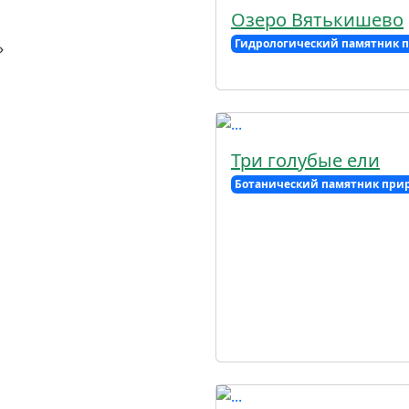
Озеро Вятькишево
Гидрологический памятник 
»
Три голубые ели
Ботанический памятник при