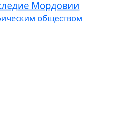
аследие Мордовии
афическим обществом