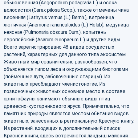
обыкновенная (Aegopodium podagraria L.) и осока
волосистая (Carex pilosa Scop.), также отмечены чина
весенняя (Lathyrus vernus (L.) Bernh.), ветреница
лютичная (Anemone ranunculoides (L.) Holub), медуница
неясная (Pulmonaria obscura Dum.), копытень
европейский (Asarum europaeum L.) и другие виды.
Всего зарегистрировано 48 видов сосудистых
растений, характерных для данного типа экосистем.
Животный мир сравнительно разнообразен, что
объясняется типом леса и окружающими биотопами
(пойменные луга, заболоченные старицы). Из
животных преобладают членистоногие. Из
позвоночных животных основное место в составе
орнитофауны занимают обычные виды птиц
древесно-кустарникового яруса. Примечательно, что
памятник природы является местом обитания видов
животных, занесенных в региональную Красную книгу.
Из растений, входящих в дополнительный список
Красной книги, здесь встречаются ландыш майский