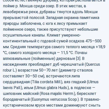
собой естественную дубраву, которая располагается в
пойме р. Мокша среди озер. В этих местах, в
левобережье реки, дубравы тянутся вдоль Мокши
прерывистой полосой. Западная окраина памятника
природы заболочена, с юга к лесу примыкает
пойменное озеро, также присутствуют небольшие
осушительные каналы. Климат умеренно-
континентальный с годовой сумой осадков 475—500
мм. Средняя температура самого теплого месяца +18,9
°С, самого холодного месяца — 11,5 °С. Почвы
аллювиальные (пойменные) дерновые [3]. В
насаждениях преобладает дуб черешчатый (Quercus
robur L.) возрастом 50—70 лет (диаметр стволов
составляет 30—50 см), встречаются липа
сердцевидная (Tilia cordata Mill.), вяз гладкий (Ulmus
laevis Pall.), ильм (Ulmus glabra Huds.), в подлеске —
шиповник майский (Rosa majalis Herrm.), бересклет
бородавчатый (Euonymus verrucosa Scop.). В травяно-
кустарничковом ярусе местами доминируют сныть