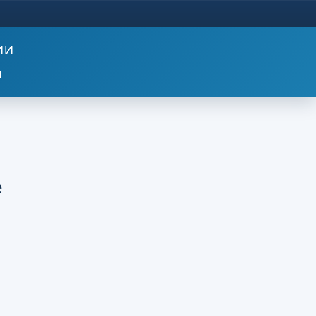
ИИ
м
е