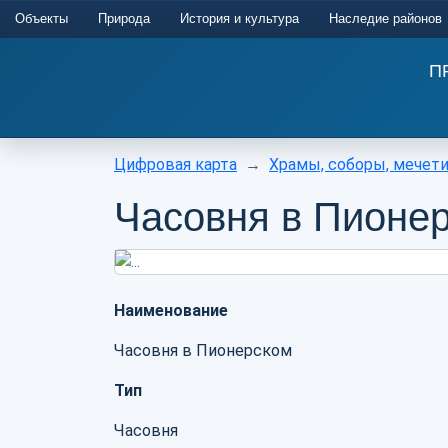
Объекты
Природа
История и культура
Наследие районов
П
Цифровая карта
Храмы, соборы, мечет
Часовня в Пионе
Наименование
Часовня в Пионерском
Тип
Часовня