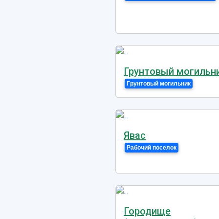
Грунтовый могильн
Грунтовый могильник
Явас
Рабочий поселок
Городище