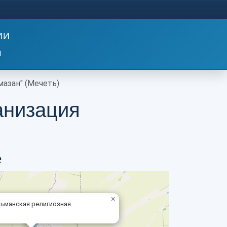
ИИ
м
мазан" (Мечеть)
анизация
е
×
ьманская религиозная