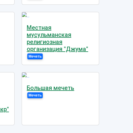
Местная
мусульманская
религиозная
организация "Джума"
Мечеть
Большая мечеть
Мечеть
кр"