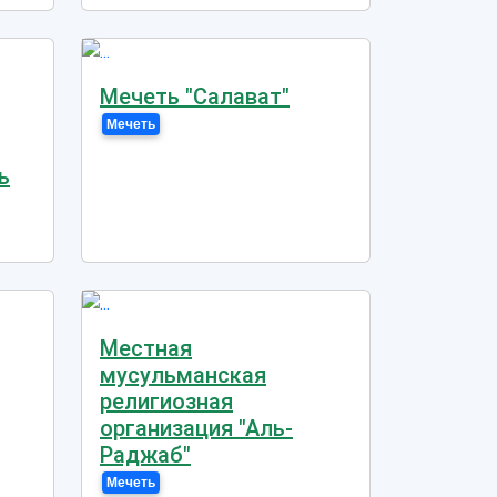
Мечеть "Салават"
Мечеть
ь
Местная
мусульманская
религиозная
организация "Аль-
Раджаб"
Мечеть