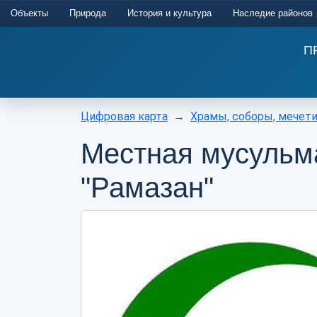
Объекты
Природа
История и культура
Наследие районов
П
Цифровая карта
Храмы, соборы, мечет
Местная мусульм
"Рамазан"