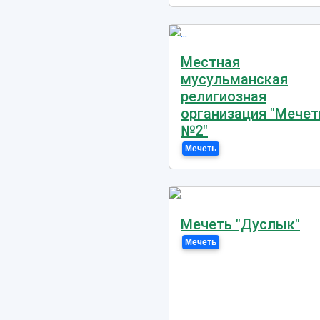
Местная
мусульманская
религиозная
организация "Мечет
№2"
Мечеть
Мечеть "Дуслык"
Мечеть