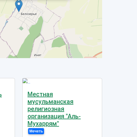
ь
Местная
мусульманская
религиозная
организация "Аль-
Мухаррям"
Мечеть